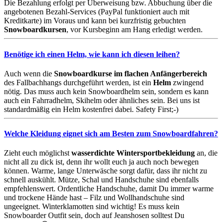
Die Bezahlung erfolgt per Überweisung bzw. Abbuchung über die
angebotenen Bezahl-Services (PayPal funktioniert auch mit
Kreditkarte) im Voraus und kann bei kurzfristig gebuchten
Snowboardkursen
, vor Kursbeginn am Hang erledigt werden.
Benötige ich einen Helm, wie kann ich diesen leihen?
Auch wenn die
Snowboardkurse im flachen Anfängerbereich
des Fallbachhangs durchgeführt werden, ist ein
Helm
zwingend
nötig. Das muss auch kein Snowboardhelm sein, sondern es kann
auch ein Fahrradhelm, Skihelm oder ähnliches sein. Bei uns ist
standardmäßig ein Helm kostenfrei dabei. Safety First;-)
Welche Kleidung eignet sich am Besten zum
Snowboardfahren
?
Zieht euch möglichst
wasserdichte Wintersportbekleidung
an, die
nicht all zu dick ist, denn ihr wollt euch ja auch noch bewegen
können. Warme, lange Unterwäsche sorgt dafür, dass ihr nicht zu
schnell auskühlt. Mütze, Schal und Handschuhe sind ebenfalls
empfehlenswert. Ordentliche Handschuhe, damit Du immer warme
und trockene Hände hast – Filz und Wollhandschuhe sind
ungeeignet. Winterklamotten sind wichtig! Es muss kein
Snowboarder Outfit sein, doch auf Jeanshosen solltest Du