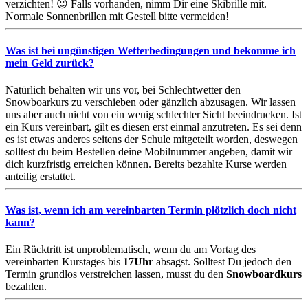
verzichten! 😉 Falls vorhanden, nimm Dir eine Skibrille mit.
Normale Sonnenbrillen mit Gestell bitte vermeiden!
Was ist bei ungünstigen Wetterbedingungen und bekomme ich
mein Geld zurück?
Natürlich behalten wir uns vor, bei Schlechtwetter den
Snowboarkurs zu verschieben oder gänzlich abzusagen. Wir lassen
uns aber auch nicht von ein wenig schlechter Sicht beeindrucken. Ist
ein Kurs vereinbart, gilt es diesen erst einmal anzutreten. Es sei denn
es ist etwas anderes seitens der Schule mitgeteilt worden, deswegen
solltest du beim Bestellen deine Mobilnummer angeben, damit wir
dich kurzfristig erreichen können. Bereits bezahlte Kurse werden
anteilig erstattet.
Was ist, wenn ich am vereinbarten Termin plötzlich doch nicht
kann?
Ein Rücktritt ist unproblematisch, wenn du am Vortag des
vereinbarten Kurstages bis
17Uhr
absagst. Solltest Du jedoch den
Termin grundlos verstreichen lassen, musst du den
Snowboardkurs
bezahlen.