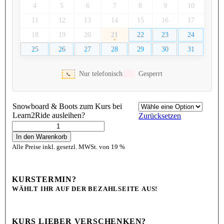
4
5
6
7
8
9
10
11
12
13
14
15
16
17
18
19
20
21
22
23
24
25
26
27
28
29
30
31
Nur telefonisch
Gesperrt
Snowboard & Boots zum Kurs bei
Learn2Ride ausleihen?
Zurücksetzen
In den Warenkorb
Alle Preise inkl. gesetzl. MWSt. von 19 %
KURSTERMIN?
WÄHLT IHR AUF DER BEZAHLSEITE AUS!
KURS LIEBER VERSCHENKEN?